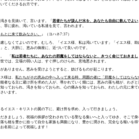
報いてくださるお方です。
渇きを見抜いて、言います。「
若者たちが汲んだ水を、あなたも自由に飲んでよい
れ、罪に疲れ、渇いている私達を見て、言われます。
7:37
のもとに来て飲みなさい。
』（ヨハネ
）
慮しなくてよいのです。むしろ、「イエス様、私は渇いています」「イエス様、助
い」と、大胆に、恵みの御座に、近づいて良いのです。
。 「
私は若者たちに、あなたの邪魔をしてはならないと、きつく命じておきまし
。世では、立場の弱い人は、すぐ押しのけられ、意地悪されます。
赦がありません。恵みを受けようとすると、妨げるものが起こります。
ス様は、
私たちがその恵みの中へ入って来る時、周囲の者に「邪魔をしてはならな
全能者なる主に避け所を求めた人が、導かれていく畑には、
恵みの落ち穂が、わざと
を知っておられ、渇きを知っておられ、心の痛みを知っておられ、わたしの元に来て
下さいます。
るイエス・キリストの翼の下に、避け所を求め、入って行きましょう。
ただきましょう。祝福の挨拶が交わされている聖なる集いへと入ってゆき、そこで身
の落ち穂を豊かに拾って自分も家族も満腹になり、豊かに潤され、完全なる報いを得
のお名前によって祝福します！