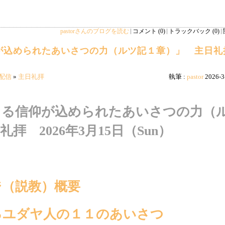
pastorさんのブログを読む
コメント (0)
トラックバック (0)
が込められたあいさつの力（ルツ記１章）」 主日
配信
»
主日礼拝
執筆 :
pastor
2026-3
じる信仰が込められたあいさつの力（
拝 2026年3月15日（Sun）
ジ（説教）概要
るユダヤ人の１１のあいさつ