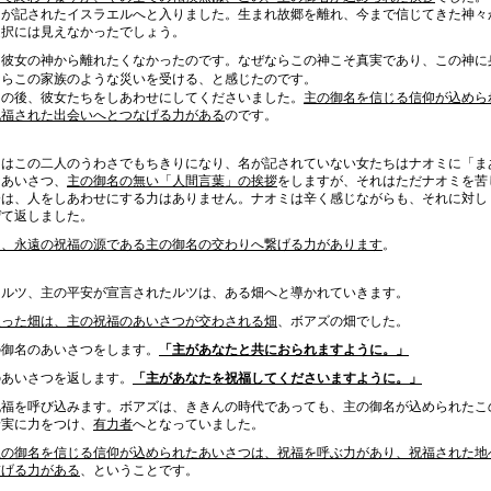
名が記されたイスラエルへと入りました。生まれ故郷を離れ、今まで信じてきた神々
選択には見えなかったでしょう。
と彼女の神から離れたくなかったのです。なぜならこの神こそ真実であり、この神に
ならこの家族のような災いを受ける、と感じたのです。
の後、彼女たちをしあわせにしてくださいました。
主の御名を信じる信仰が込めら
祝福された出会いへとつなげる力がある
のです。
はこの二人のうわさでもちきりになり、名が記されていない女たちはナオミに「ま
なあいさつ、
主の御名の無い「人間言葉」の挨拶
をしますが、それはただナオミを苦
令は、人をしあわせにする力はありません。ナオミは辛く感じながらも、それに対し
ぜて返しました。
は、永遠の祝福の源である主の御名の交わりへ繋げる力があります
。
ルツ、主の平安が宣言されたルツは、ある畑へと導かれていきます。
入った畑は、主の祝福のあいさつが交わされる畑
、ボアズの畑でした。
御名のあいさつをします。
「主があなたと共におられますように。」
あいさつを返します。
「主があなたを祝福してくださいますように。」
祝福を呼び込みます。ボアズは、ききんの時代であっても、主の御名が込められたこ
着実に力をつけ、
有力者
へとなっていました。
主の御名を信じる信仰が込められたあいさつは、祝福を呼ぶ力があり、祝福された地
繋げる力がある
、
ということです。