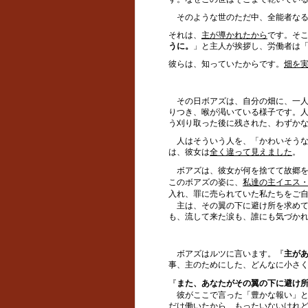
そのような世のただ中、全能者なる
それは、
主が導かれたから
です。そ
うに。
」と主人が挨拶し、労働者は
彼らは、知っていたからです。
畑を
その日ボアズは、自分の畑に、一人
りつき、喉が渇いている様子です。
う刈り取った後に残された、わずか
人はそういう人を、「かわいそうな
は、彼女は
全く違って見えました
。
ボアズは、彼女が何を捨てて故郷を
このボアズの姿に、
私達の主イエス
入れ、罪に売られていた私たちをご
主は、その翼の下に避け所を求めて
も、流して来た涙も、誰にも気づか
ボアズはルツに言います。『
主が
事、主のためにした、どんなに小さ
『
また、あなたがその翼の下に避け
彼がここで言った「豊かな報い」と
だけ働いたから、もったいないけれ