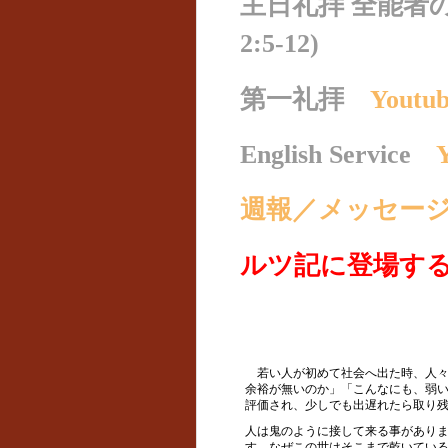
主日礼拝 全能者
2:5-12)
第一礼拝
Yout
English Service
週報／メッセー
ルツ記に登場す
若い人が初めて社会へ出た時、人々
余裕が無いのか」「こんなにも、弱
評価され、少しでも出遅れたら取り
人は鬼のように接して来る事があり
す。なぜこの世はそこまで乾いてい