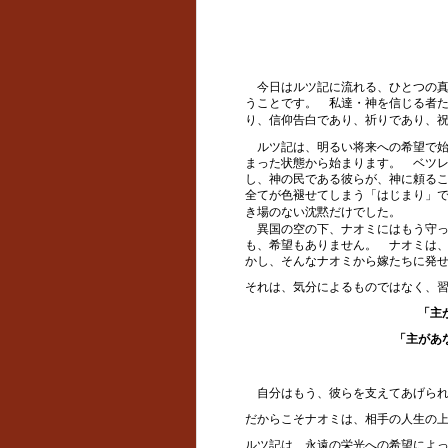
今日はルツ記に流れる、ひとつの真
うことです。 私達・神を信じる者
り、信仰告白であり、祈りであり、
ルツ記は、明るい将来への希望で始
まった状態から始まります。 ベツ
し、神の民である彼らが、神に頼る
全てが色褪せてしまう「はじまり」
き場のない沈黙だけでした。
異国の空の下、ナオミにはもう守っ
も、希望もありません。 ナオミは
かし、そんなナオミから嫁たちに発
それは、気分によるものではなく、
「主
「主があ
自分はもう、彼らを支えてあげられ
だからこそナオミは、相手の人生の
ルツ記は、永遠の栄光への希望によ