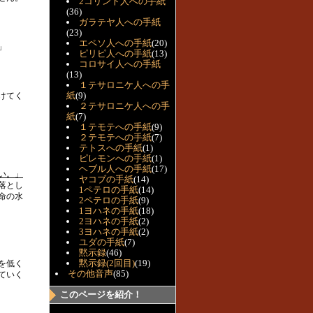
2コリント人への手紙
(36)
ガラテヤ人への手紙
(23)
エペソ人への手紙
(20)
」
ピリピ人への手紙
(13)
コロサイ人への手紙
(13)
１テサロニケ人への手
紙
(9)
けてく
２テサロニケ人への手
紙
(7)
１テモテへの手紙
(9)
２テモテへの手紙
(7)
テトスへの手紙
(1)
ピレモンへの手紙
(1)
ヘブル人への手紙
(17)
い。」
ヤコブの手紙
(14)
落とし
1ペテロの手紙
(14)
命の水
2ペテロの手紙
(9)
1ヨハネの手紙
(18)
2ヨハネの手紙
(2)
3ヨハネの手紙
(2)
ユダの手紙
(7)
黙示録
(46)
黙示録(2回目)
(19)
を低く
その他音声
(85)
ていく
このページを紹介！