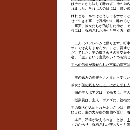
はナオミから決して離れず、神の御
れました。それは人の目には、賢い
けれども、ルツはどうしてもナオミ
せて生きる事こそ祝福の道、離れる
事実、彼女たちが信頼した神が、そ
拶には、祝福された地へと導く力、
二人はベツレヘムに帰ります。町中
オミではありませんか。」と、普通
だけでした。主の御名ぬきの社交辞
者」「主」という言葉をいくつも混
主への信仰が混ぜられた言葉の宣言
主の恵みの挨拶をナオミから受けた
彼女が
何の気もなしに、はからずも
畑の主人ボアズは、労働者に、主の
従業員は、主人・ボアズに、祝福の
主の御名が込められたあいさつは、
ゆえに、主の力が彼の集団を覆い、
本日、私達が覚えるべきことは、
く力があり、祝福された交わりへと