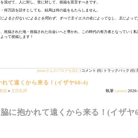
を混ぜて、人に対し、世に対して、祝福を宣言すべきです。
千・何万語を話すとしても、結局は何の益をもたらしません。
ばによると行ないによるとを問わず、すべて主イエスの名によってなし、主によって
、祝福された地・祝福された出会いへと導かれ、この時代の有力者となっていく私
によって祝福します！
pastorさんのブログを読む
コメント (0)
トラックバック (0)
て遠くから来る！(イザヤ60:4)
配信
»
主日礼拝
執筆 :
pastor
2026-
脇に抱かれて遠くから来る！(イザヤ60