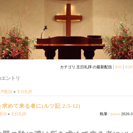
カテゴリ 主日礼拝 の最新配信
RSS
RDF
のエントリ
音声配信
»
主日礼拝
めて来る者に(ルツ記 2:5-12)
配信
»
主日礼拝
執筆 :
pastor
2026-3