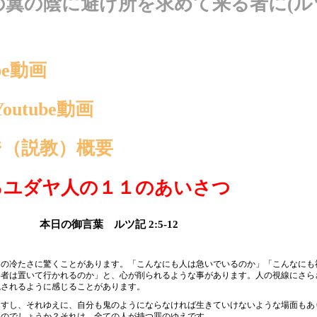
の翼の陰に避け所を求めて来る者に(ル
ube動画
Youtube動画
ジ（説教）概要
るユダヤ人の１１のあいさつ
本日の御言葉 ルツ記
2:5-12
の冷たさに驚くことがあります。「こんなにも人は急いでいるのか」「こんなにも
い者は置いて行かれるのか」と、心が削られるような事があります。人の視線にさら
残されるように感じることがあります。
ますし、それゆえに、自分も鬼のようにならなければ生きていけないような場面もあ
るのでしょうか？それは、
全ての人が持つ罪のゆえ
です。