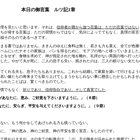
本日の御言葉 ルツ記
1
章
理を見たいと思います。それは、
信仰者が唇から放つ言葉は、ただの言葉ではない
たちが発する言葉は、ただの習慣からではなく、気分によってでもなく、真理の宣言
祝福そのものであるべきです。
まる書ではありません。ききんのゆえに食料は無く、若さも力も衰え、全てが色褪
レヘムにいたナオミの家族は、パンを得るために、モアブの地へと移っていきました
ことをせず、食物を求めて、神が指定された地を離れ、礼拝がない異国の地へ行った
でした。やがて夫が死に、二人の息子も失い、残されたのは、三人の頼りない女たち
てくれる夫も、息子たちもありません。これから結婚して家庭を築いて行けるよう
、若い嫁たちの将来までも取り上げてしまうかもしれない事に懸念したかもしれませ
せられたことばは、驚くべきものでした。
習慣でもなく、
祈りであり、信仰告白であり、そして真実でした
。
があなたに、恵み、ご好意を下さいますように。」（８節）
なたに、安らぎ、平安を与えてくださいますように。」（９節）
ない。もう何かをしてあげられる力も残っていない。
上に、「神の恵み、神のご好意、神の平安を置く宣言」をしたのです。
って終わりますが、その全ての転換点は、この、主の御名が込められた挨拶
でした。