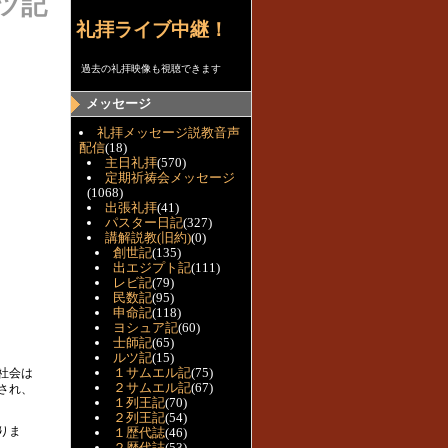
ツ記
礼拝ライブ中継！
過去の礼拝映像も視聴できます
メッセージ
礼拝メッセージ説教音声
配信
(18)
主日礼拝
(570)
定期祈祷会メッセージ
(1068)
出張礼拝
(41)
パスター日記
(327)
講解説教(旧約)
(0)
創世記
(135)
出エジプト記
(111)
レビ記
(79)
民数記
(95)
申命記
(118)
ヨシュア記
(60)
士師記
(65)
ルツ記
(15)
１サムエル記
(75)
社会は
２サムエル記
(67)
され、
１列王記
(70)
２列王記
(54)
りま
１歴代誌
(46)
２歴代誌
(53)