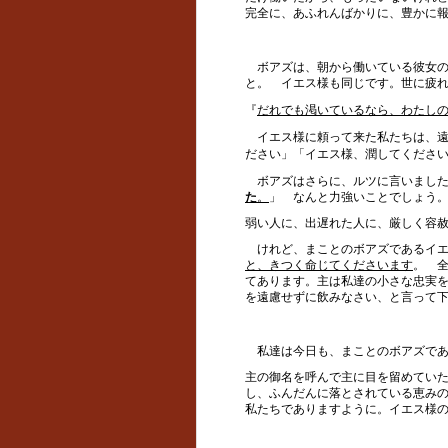
完全に、あふれんばかりに、豊かに
ボアズは、朝から働いている彼女の
と。 イエス様も同じです。世に疲
『
だれでも渇いているなら、わたし
イエス様に頼って来た私たちは、遠
ださい」「イエス様、潤してくださ
ボアズはさらに、ルツに言いました
た
。
」 なんと力強いことでしょう
弱い人に、出遅れた人に、厳しく容
けれど、まことのボアズであるイエ
と、きつく命じてくださいます
。
てあります。主は私達の小さな忠実
を遠慮せずに飲みなさい、と言って
私達は今日も、まことのボアズであ
主の御名を呼んで主に目を留めてい
し、ふんだんに落とされている恵み
私たちでありますように。イエス様