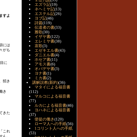
エズラ記
(19)
ネヘミヤ記
(13)
エステル記
(26)
ますよ
ヨブ記
(46)
詩篇
(119)
伝道者の書
(33)
雅歌
(30)
イザヤ書
(122)
エレミヤ書
(38)
額には
哀歌
(3)
々がも
エゼキエル書
(43)
ダニエル書
(4)
ホセア書
(11)
目に
アモス書
(6)
オバデヤ書
(3)
ヨナ書
(1)
ミカ書
(2)
、招き
講解説教(新約)
(36)
マタイによる福音書
働き
(112)
マルコによる福音書
(77)
ルカによる福音書
(46)
ヨハネによる福音書
てきた
(37)
使徒の働き
(120)
ローマ人への手紙
(56)
1コリント人への手紙
「これ
(53)
せん。