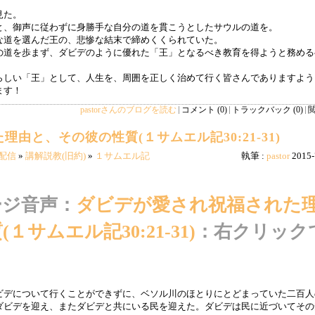
見た。
と、御声に従わずに身勝手な自分の道を貫こうとしたサウルの道を。
な道を選んだ王の、悲惨な結末で締めくくられていた。
の道を歩まず、ダビデのように優れた「王」となるべき教育を得ようと務める
らしい「王」として、人生を、周囲を正しく治めて行く皆さんでありますよう
ます！
pastorさんのブログを読む
コメント (0)
トラックバック (0)
閲
由と、その彼の性質(１サムエル記30:21-31)
配信
»
講解説教(旧約)
»
１サムエル記
執筆 :
pastor
2015-
ージ音声：
ダビデが愛され祝福された
サムエル記30:21-31)
：右クリック
ビデについて行くことができずに、ベソル川のほとりにとどまっていた二百人
ダビデを迎え、またダビデと共にいる民を迎えた。ダビデは民に近づいてその