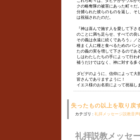
これら町々は、ダビデがサウルか
クの略奪隊の被害にあった町々だ
分捕られた彼らのものを返し、そ
は祝福されたのだ。
『神は喜んで施す人を愛して下さ
のことに満ち足らせ、すべての良
その義は永遠に続くであろう」／
種まく人に種と食べるためのパン
たの義の実を増して下さるのであ
しはわたしたちの手によって行わ
補うだけではなく、神に対する多くの
ダビデのように、信仰によって大
皆さんでありますように！
イエス様のお名前によって祝福し
失ったもの以上を取り戻す転
カテゴリ :
礼拝メッセージ説教音声
礼拝説教メッセ