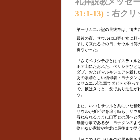
礼拝説教メッセ
31:1-13)
：右クリ
第一サムエル記の最終章は、御声
最後の夜、サウルは口寄せ女に頼
そして来たるその日、サウルは何
得なかった。
『さてペリシテびとはイスラエル
ボア山にたおれた。ペリシテびと
ダブ、およびマルキシュアを殺した。』
あの素晴らしい信仰者・ヨナタン
２サムエル記1章でダビデが歌っ
で、彼はきっと、父であり油注が
う。
また、いつもサウルと共にいた精
サウルがダビデを追う時も、サウ
尋ねられるままに口寄せの所へと
無情な事であるが、ヨナタンのよ
従わない家族や主君に最後まで従
『そこでサウルはその武器を執る