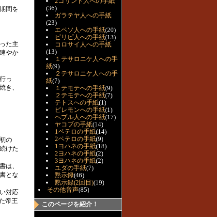
2コリント人への手紙
(36)
期間を
ガラテヤ人への手紙
(23)
エペソ人への手紙
(20)
ピリピ人への手紙
(13)
った主
コロサイ人への手紙
(13)
速やか
１テサロニケ人への手
紙
(9)
２テサロニケ人への手
行っ
紙
(7)
焼き、
１テモテへの手紙
(9)
２テモテへの手紙
(7)
テトスへの手紙
(1)
ピレモンへの手紙
(1)
ヘブル人への手紙
(17)
ヤコブの手紙
(14)
1ペテロの手紙
(14)
2ペテロの手紙
(9)
初の
1ヨハネの手紙
(18)
続けた
2ヨハネの手紙
(2)
3ヨハネの手紙
(2)
書は、
ユダの手紙
(7)
書とな
黙示録
(46)
黙示録(2回目)
(19)
その他音声
(85)
い対応
た帝王
このページを紹介！