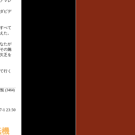
アマレ
ダビデ
すべて
えた。
なたが
その施
欠乏を
て行く
覧 (3464)
7-1 23:50
転機