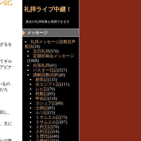
ル記
礼拝ライブ中継！
過去の礼拝映像も視聴できます
メッセージ
礼拝メッセージ説教音声
ざるを
配信
(18)
主日礼拝
(570)
定期祈祷会メッセージ
(1068)
てギル
出張礼拝
(41)
アビナ
パスター日記
(327)
講解説教(旧約)
(0)
創世記
(135)
いるの
出エジプト記
(111)
レビ記
(79)
だろ
民数記
(95)
申命記
(118)
ヨシュア記
(60)
士師記
(65)
回し、
ルツ記
(15)
１サムエル記
(75)
２サムエル記
(67)
、主に
１列王記
(70)
２列王記
(54)
１歴代誌
(46)
らの無
２歴代誌
(53)