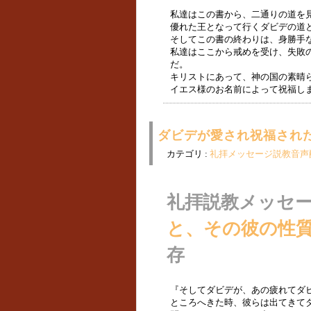
私達はこの書から、二通りの道を
優れた王となって行くダビデの道
そしてこの書の終わりは、身勝手
私達はここから戒めを受け、失敗
だ。
キリストにあって、神の国の素晴
イエス様のお名前によって祝福し
ダビデが愛され祝福された理
カテゴリ :
礼拝メッセージ説教音声
礼拝説教メッセ
と、その彼の性質(１
存
『そしてダビデが、あの疲れてダ
ところへきた時、彼らは出てきて