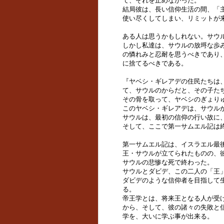
て、それを止めなかった。
結局彼は、長い信仰生活の間、「
使い尽くしてしまい、リミットが
ある人は思うかもしれない。サウ
しかし私達は、サウルの放埒な歩
の憐れみと忍耐を思うべきであり
に捨てるべきである。
『ヤベシ・ギレアデの住民たちは
て、サウルのからだと、その子た
その骨を取って、ヤベシのぎょりゅう
このヤベシ・ギレアデは、サウル
サウルは、最初の信仰の行い故に
そして、ここで第一サムエル記は
第一サムエル記は、イスラエル最
王・サウルが立てられたものの、
サウルの悲惨な死で終わった。
サウルとダビデ、この二人の「王
ダビデのような信仰者を目指して
る。
帝王学とは、将来王となる人が受
から、そして、彼の諸々の失敗と
学を、大いに学ぶ事が出来る。