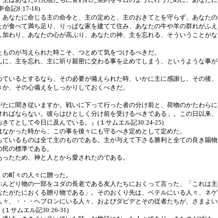
8:17-18)
、あなたに命じる主の命令と、主の定めと、主のおきてとを守らず、あなたの
たが食べて満ち足り、りっぱな家を建てて住み、あなたの牛や羊の群れがふえ
し加わり、あなたの心が高ぶり、あなたの神、主を忘れる、そういうことがな
たものが与えられた時こそ、つとめて気をつけるべきだ。
んに、主を忘れ、主に祈り親密に交わる事を止めてしまう、というような事が
めているとするなら、その必要が備えられた時、いかに主に感謝し、その後、
きか、その心備えをしっかりしておくべきだ。
がたに聞き従いますか。戦いに下って行った者の分け前と、荷物のかたわらに
ければならない。彼らはひとしく分け前を受けるべきである」。この日以来、
てとして今日に及んでいる。』(１サムエル記30:24-25)
はなかった時から、この事を後々にも守るべき定めとして定めた。
ちているものは全て主のものである。主が与えて下さる勝利と全ての良き賜物
の民の標準である。
あったため、神と人とから愛されたのである。
くの町々の人々に贈った。
ぶんどり物の一部をユダの長老である友人たちにおくって言った、「これは主
なたがたにおくる贈り物である」。そのおくり先は、ベテルにいる人々、ネゲ
人々、・・・ヘブロンにいる人々、およびダビデとその従者たちが、さまよい
サムエル記30:26-31)