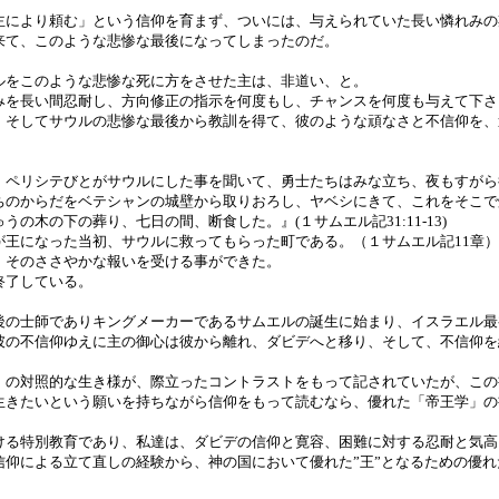
主により頼む」という信仰を育まず、ついには、与えられていた長い憐れみの
来て、このような悲惨な最後になってしまったのだ。
ルをこのような悲惨な死に方をさせた主は、非道い、と。
みを長い間忍耐し、方向修正の指示を何度もし、チャンスを何度も与えて下さ
、そしてサウルの悲惨な最後から教訓を得て、彼のような頑なさと不信仰を、
、ペリシテびとがサウルにした事を聞いて、勇士たちはみな立ち、夜もすがら
ちのからだをベテシャンの城壁から取りおろし、ヤベシにきて、これをそこで
の木の下の葬り、七日の間、断食した。』(１サムエル記31:11-13)
が王になった当初、サウルに救ってもらった町である。（１サムエル記11章）
、そのささやかな報いを受ける事ができた。
終了している。
後の士師でありキングメーカーであるサムエルの誕生に始まり、イスラエル最
彼の不信仰ゆえに主の御心は彼から離れ、ダビデへと移り、そして、不信仰を
」の対照的な生き様が、際立ったコントラストをもって記されていたが、この
生きたいという願いを持ちながら信仰をもって読むなら、優れた「帝王学」の
ける特別教育であり、私達は、ダビデの信仰と寛容、困難に対する忍耐と気高
信仰による立て直しの経験から、神の国において優れた”王”となるための優れ