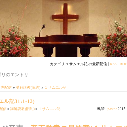
カテゴリ １サムエル記 の最新配信
RSS
RDF
ゴリのエントリ
音声配信
»
講解説教(旧約)
»
１サムエル記
記31:1-13)
配信
»
講解説教(旧約)
»
１サムエル記
執筆 :
pastor
2015-