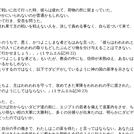
て戦いに出て行った時、彼らは疲れて、荷物の所に留まっていた。
やかにいられないのが普通かもしれない。
いて行き、安否を問うた。
疲れ果て主の戦いを戦えない人を、決して責める事なく、自ら近づいて来て、
々のうちで、悪く、かつよこしまな者どもはみな言った、「彼らはわれわれと
その人々にわれわれの取りもどしたぶんどり物を分け与えることはできない。
かせましょう」。』(１サムエル記30:22)
かつよこしまな者ども」もいたが、教会の中にも、信仰が未熟ゆえ、あるいは
いるかもしれない。
たりするのではなく、以下でダビデがしているように神の国の基準を示さなく
たちよ、主はわれわれを守って、攻めてきた軍隊をわれわれの手に渡された。
ようにしてはならない。』(１サムエル記30:23)
った、と。
行けば分からないダビデ達の前に、エジプトの若者を備えて道案内をさせ、ち
あり得ない程の大軍に大勝利し、多くの分捕りが出来たのは、明らかにダビデ
だったのではないか。
と自分の手の働きで、わたしはこの富を得た』と言ってはならない。あなたは
。主はあなたの先祖たちに誓われた契約を今日のように行うために、あなたに