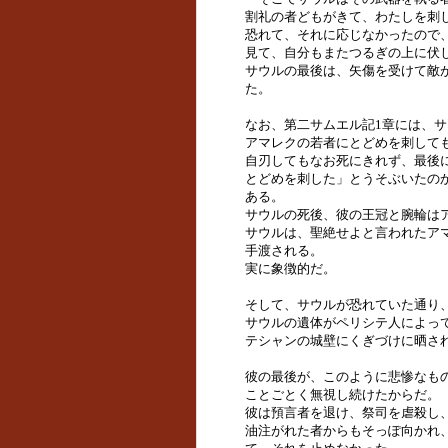
割礼の者どもがきて、わたしを刺
恐れて、それに応じなかったので
見て、自分もまたつるぎの上に伏して
サウルの最後は、矢傷を受けて敵
た。
なお、第二サムエル記1章には、
アマレクの若者にとどめを刺して
自刃してもなお死にきれず、最後
とどめを刺した」とうそぶいたの
ある。
サウルの死後、彼の王冠と腕輪はア
サウルは、聖絶せよと言われたア
手渡される。
実に象徴的だ。
そして、サウルが恐れていた通り
サウルの遺体がペリシテ人によっ
テシャンの城壁にくぎづけに晒されてし
彼の最後が、このように悲惨なも
ことごとく無視し続けたからだ。
彼は預言者を退け、祭司を虐殺し
油注がれた者からもそっぽ向かれ