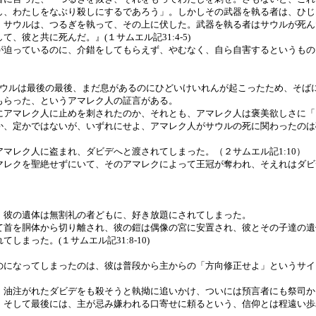
し、わたしをなぶり殺しにするであろう」。しかしその武器を執る者は、ひじ
、サウルは、つるぎを執って、その上に伏した。武器を執る者はサウルが死ん
、彼と共に死んだ。』(１サムエル記31:4-5)
が迫っているのに、介錯をしてもらえず、やむなく、自ら自害するというもの
サウルは最後の最後、まだ息があるのにひどいけいれんが起こったため、そば
もらった、というアマレク人の証言がある。
にアマレク人に止めを刺されたのか、それとも、アマレク人は褒美欲しさに「
か、定かではないが、いずれにせよ、アマレク人がサウルの死に関わったのは
マレク人に盗まれ、ダビデへと渡されてしまった。（２サムエル記1:10）
マレクを聖絶せずにいて、そのアマレクによって王冠が奪われ、そえれはダビ
、彼の遺体は無割礼の者どもに、好き放題にされてしまった。
て首を胴体から切り離され、彼の鎧は偶像の宮に安置され、彼とその子達の遺
まった。(１サムエル記31:8-10)
のになってしまったのは、彼は普段から主からの「方向修正せよ」というサイ
、油注がれたダビデをも殺そうと執拗に追いかけ、ついには預言者にも祭司か
、そして最後には、主が忌み嫌われる口寄せに頼るという、信仰とは程遠い歩