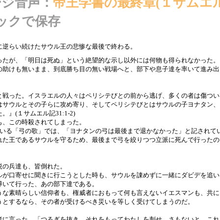
ージ音声：
帝王学書の最終章(１サムエ
ックで保存
に逆らい続けたサウル王の悲惨な最後で終わる。
ったが、「明日は死ぬ」という絶望的な示し以外には何物も得られなかった。
の助けも無いまま、到底勝ち目の無い戦場へと、部下や息子達を率いて進み出
と戦った。イスラエルの人々はペリシテびとの前から逃げ、多くの者は傷つい
はサウルとその子らに攻め寄り、そしてペリシテびとはサウルの子ヨナタン、
(１サムエル記31:1-2)
も、この時殺されてしまった。
ている「弓の歌」では、「ヨナタンの弓は最後まで退かなかった」と記されて
れた王であるサウルを守るため、最後まで弓を絞りつつ立派に死んで行ったの
鋭の兵達も、皆倒れた。
ルが口寄せに聞きに行こうとした時も、サウルを諌めずに一緒にダビデを追い
導いて行った、あの部下達である。
うな素晴らしい信仰者も、権威者におもって何も言えないイエスマンも、共に
うとするなら、その者が受けるべき災いを等しく受けてしまうのだ。
者に言った、「つるぎを抜き、それをもってわたしを刺せ。さもないと、これ