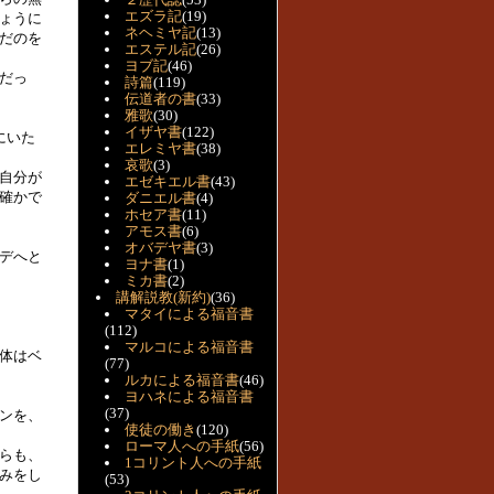
エズラ記
(19)
ょうに
ネヘミヤ記
(13)
だのを
エステル記
(26)
ヨブ記
(46)
だっ
詩篇
(119)
伝道者の書
(33)
雅歌
(30)
イザヤ書
(122)
にいた
エレミヤ書
(38)
哀歌
(3)
自分が
エゼキエル書
(43)
確かで
ダニエル書
(4)
ホセア書
(11)
アモス書
(6)
オバデヤ書
(3)
デへと
ヨナ書
(1)
ミカ書
(2)
講解説教(新約)
(36)
マタイによる福音書
(112)
マルコによる福音書
体はベ
(77)
ルカによる福音書
(46)
ヨハネによる福音書
(37)
ンを、
使徒の働き
(120)
ローマ人への手紙
(56)
らも、
1コリント人への手紙
みをし
(53)