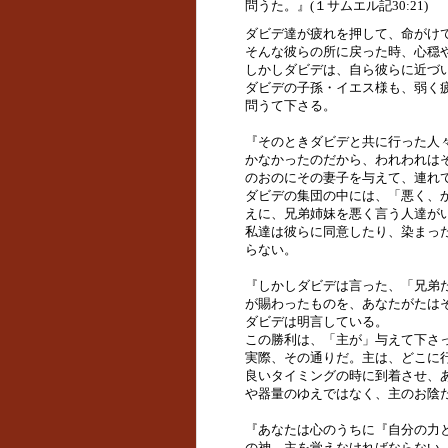
問うた。』(１サムエル記30:21)
ダビデ達が疲れを押して、命がけ
そんな彼らの所に戻った時、心穏
しかしダビデは、自ら彼らに近づ
ダビデの子孫・イエス様も、弱く
問うて下さる。
『そのときダビデと共に行った人
かなかったのだから、われわれは
のおのにその妻子を与えて、連れて行
ダビデの集団の中には、「悪く、
えに、兄弟姉妹を悪く言う人達が
私達は彼らに同意したり、染まっ
らない。
『しかしダビデは言った、「兄弟
が賜わったものを、あなたがたはその
ダビデは明言している。
この勝利は、「主が」与えて下さ
実際、その通りだ。主は、どこに
良いタイミングの時に到着させ、
や器量のゆえではなく、主のお陰
『あなたは心のうちに『自分の力
の神、主を覚えなければならない