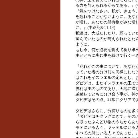
る力を与えられるからである。』(申命記
『気をつけなさい。私が、きょう
を忘れることがないように。あな
が増し、あなたの所有物がみな増
に。』(申命記8:11-14)
私達は、大成功したり、願ってい
望んでいたものが与えられたとた
ように。
もし今、何か必要を覚えて祈り求
主とともに歩む事を続けて行くべ
『だれがこの事について、あなた
っていた者の分け前を同様にしな
はこれをイスラエルの定めとし、おき
ダビデは、まだイスラエルの王で
勝利は主のものであり、天地に満
弟姉妹でともに分け合う事が、神
ダビデはその点、非常にクリアで
ダビデはさらに、分捕りものを多
『ダビデはチクラグにきて、その
ら取ったぶんどり物のうちからあ
モテにいる人々、ヤッテルにいる
すべての所にいる人々であった。』(１