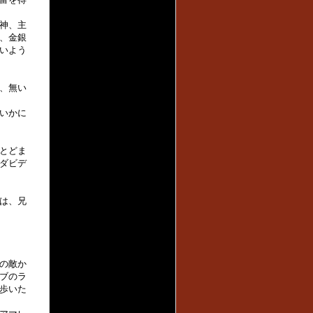
神、主
、金銀
いよう
、無い
いかに
とどま
ダビデ
は、兄
の敵か
ブのラ
歩いた