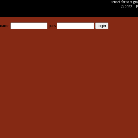
tensei.christ
© 2022 P
name
pass