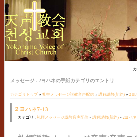
カ
メッセージ - 2ヨハネの手紙カテゴリのエントリ
カテゴリトップ
»
礼拝メッセージ説教音声配信
»
講解説教(新約)
»
2ヨ
２ヨハネ7-13
カテゴリ :
礼拝メッセージ説教音声配信
»
講解説教(新約)
»
2ヨハ