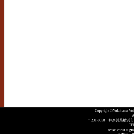
Copyright ©Yokohama 
A
〒231-0058 神奈川県横浜市
TE
tensei.christ