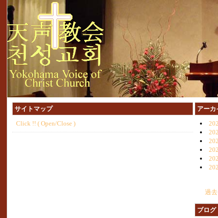
サイトマップ
アーカ
Click !! ( Open/Close )
20
20
20
20
20
20
過去
ブログ