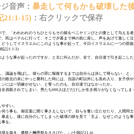
ージ音声：
暴走して何もかも破壊した
:1-15)
：右クリックで保存
パで、「われわれのうちひとりもその娘をベニヤミンびとの妻として与える者
で、民はベテルに行って、そこで夕暮まで神の前に座し、声をあげて激しく泣
、どうしてイスラエルにこのような事が起って、今日イスラエルに一つの部族
1:1-3)
のような事が起ったのですか、と主に叫んだが、全て、自分達で引き起こした
し、議論を飛ばし、彼らの罪に報復するまでは自分らは決して帰らない、と、
度の敗北の末にやっと勝利した時には、当該の町以外にも攻め入り、女子供や
ミンには一切嫁がせない、と誓ったのも、自分達ではなかったか。
全員殺されてしまい、男たち600人ほどだけしか生き残りがなくなってしま
しやすい。
を伺う事も、御言葉に聞く事さえしないで、自らを奮い立たせたり、人間同士
、暴走し、後に自分のしてしまった破壊の跡を見て「主よ、なぜこのような事
な事を。
壇を築き、燔祭と酬恩祭をささげた。』(士師記21:4)