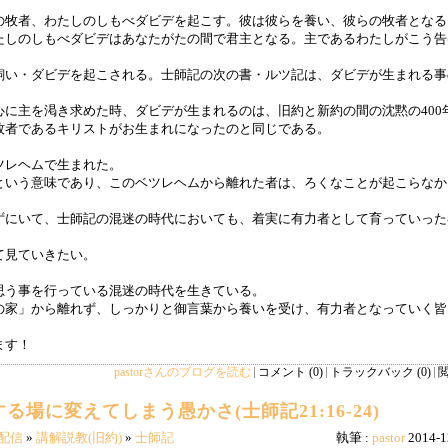
の牧者、わたしのしもべダビデを起こす。彼は彼らを養い、彼らの牧者となる
たしのしもべダビデはあなたがたの間で君主となる。主であるわたしがこう告
飼い・ダビデを起こされる。士師記の次の書・ルツ記は、ダビデが生まれる事
に主を渇き求めた時、ダビデが生まれるのは、旧約と新約の間の沈黙の400
牧者であるキリストがお生まれになったのと同じである。
ツレヘムで生まれた。
という意味であり、このベツレヘムから離れた者は、ろくなことが起こらなか
ずにいて、士師記の混迷の時代においても、着実に有力者として育っていった
て見ていきたい。
思う事を行っている混迷の時代を生きている。
の家」から離れず、しっかりと御言葉から養いを受け、有力者となっていく皆
ます！
pastorさんのブログを読む
コメント (0)
トラックバック (0)
閲
場に変えてしまう愚かさ(士師記21:16-24)
配信
»
講解説教(旧約)
»
士師記
執筆 :
pastor
2014-1