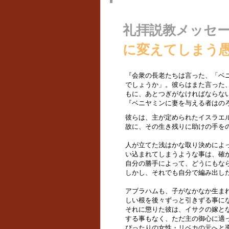
礼拝説教メッセ
に変えてしまう愚かさ
『会衆の長老たちは言った、「ベ
でしょうか」。彼らはまた言った
もに、あとつぎがなければならな
『ベニヤミンに妻を与える者はのろわ
彼らは、主が定められたイスラエ
故に、その生き残りに助けの手を
人が立てた浅はかな取り決めによ
い込まれてしまうような事は、確
自分の勝手によって、どうにもな
しかし、それでも自分で編み出し
アブラハムも、子がなかなか生ま
しい根を後々ずっと引きずる事に
それに懲りた彼は、イサクの嫁と
する事もなく、ただ主の御心に適
ぴったりの女性・リベカの元へと