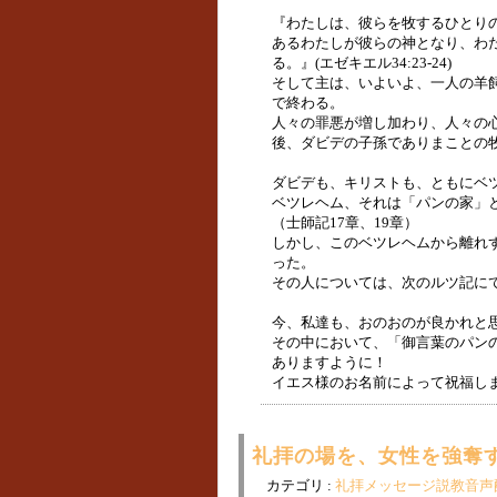
『わたしは、彼らを牧するひとり
あるわたしが彼らの神となり、わ
る。』(エゼキエル34:23-24)
そして主は、いよいよ、一人の羊
で終わる。
人々の罪悪が増し加わり、人々の心
後、ダビデの子孫でありまことの
ダビデも、キリストも、ともにベ
ベツレヘム、それは「パンの家」
（士師記17章、19章）
しかし、このベツレヘムから離れ
った。
その人については、次のルツ記に
今、私達も、おのおのが良かれと
その中において、「御言葉のパン
ありますように！
イエス様のお名前によって祝福し
礼拝の場を、女性を強奪する
カテゴリ :
礼拝メッセージ説教音声