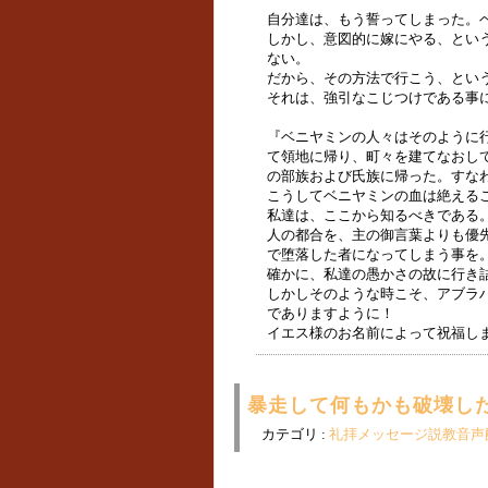
自分達は、もう誓ってしまった。
しかし、意図的に嫁にやる、とい
ない。
だから、その方法で行こう、とい
それは、強引なこじつけである事
『ベニヤミンの人々はそのように
て領地に帰り、町々を建てなおし
の部族および氏族に帰った。すなわち
こうしてベニヤミンの血は絶える
私達は、ここから知るべきである
人の都合を、主の御言葉よりも優
で堕落した者になってしまう事を
確かに、私達の愚かさの故に行き
しかしそのような時こそ、アブラ
でありますように！
イエス様のお名前によって祝福し
暴走して何もかも破壊した後
カテゴリ :
礼拝メッセージ説教音声