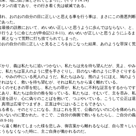
、地に投げ落とされてしまった。(イザヤ14:14)
サタンの道であり、その行き着く先は破滅である。
離れ、おのおの自分の目に正しいと思える事を行う事は、まさにこの善悪判断
であった。
セは最後の説教において、めいめい正しいと思うように歩んではならない、と
うように命じたが(申命記12:8-11)、めいめいが正しいと思うようにふる
、屍となって荒野に打ち捨てられてしまった。
のおの自分の目に正しいと見るところをおこなった結果、あのような罪深く荒
。
。
ざかり、義は私たちに追いつかない。私たちは光を待ち望んだが、見よ、やみ
む。私たちは盲人のように壁を手さぐりし、目のない者のように手さぐりする
き、やみの中にいる死人のようだ。私たちはみな、熊のようにほえ、鳩のよう
それはなく、救いを待ち望むが、それは私たちから遠く離れている。
多くのそむきの罪を犯し、私たちの罪が、私たちに不利な証言をするからです
にあり、私たちは自分の咎を知っている。私たちは、そむいて、主を否み、私
反逆を語り、心に偽りのことばを抱いて、つぶやいている。こうして公正は退
。真理は広場でつまずき、正直は中にはいることもできない。
れる者も、そのとりこになる。主はこれを見て、公義のないのに心を痛められ
のいないのに驚かれた。そこで、ご自分の御腕で救いをもたらし、ご自分の義
9-16)
から遠く離れてしまった様を悲しみ、御言葉から離れるならば、自ら苦々しい
ようもなくなった時に、主ご自身が働かれるのだ。