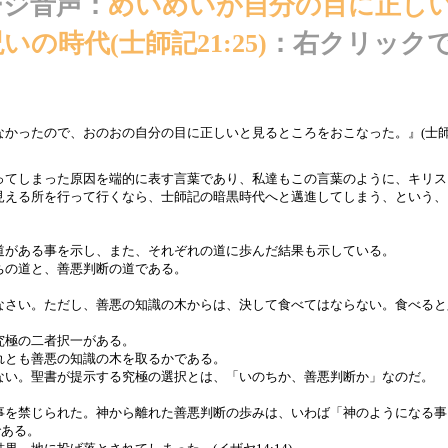
ージ音声：
めいめいが自分の目に正し
の時代(士師記21:25)
：右クリック
なかったので、おのおの自分の目に正しいと見るところをおこなった。』(士
ってしまった原因を端的に表す言葉であり、私達もこの言葉のように、キリス
見える所を行って行くなら、士師記の暗黒時代へと邁進してしまう、という、
道がある事を示し、また、それぞれの道に歩んだ結果も示している。
ちの道と、善悪判断の道である。
なさい。ただし、善悪の知識の木からは、決して食べてはならない。食べると
究極の二者択一がある。
れとも善悪の知識の木を取るかである。
ない。聖書が提示する究極の選択とは、「いのちか、善悪判断か」なのだ。
事を禁じられた。神から離れた善悪判断の歩みは、いわば「神のようになる事
である。