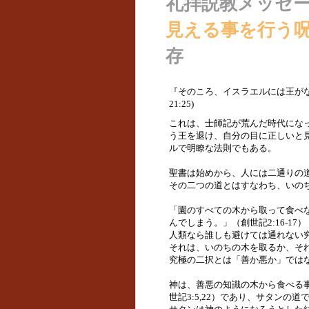
礼拝説教メッセ
見える事を行う呪い
存
『そのころ、イスラエルには王が
21:25)
これは、士師記が荒んだ時代にな
う王を退け、自分の目に正しいと
ルで明瞭な法則でもある。
聖書は始めから、人には二通りの
その二つの道とはすなわち、いの
「園のすべての木から取って食べ
んでしまう。」（創世記2:16-17）
人類なら誰しも避けては通れない
それは、いのちの木を取るか、そ
究極の二択とは「善か悪か」では
神は、善悪の知識の木から食べる
世記3:5,22）であり、サタンの道