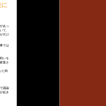
後に
があっ
いて、
が欠け
事では
戦いを
家畜さ
った時
で議論
が起き