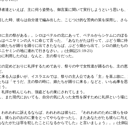
導者達といえば、主に伺う姿勢も、御言葉に聞いて実行しようという思いも、
面した時、彼らは自分達で編み出した、こじつけ的な苦肉の策を採用し、さら
ロに主の祭がある」。シロはベテルの北にあって、ベテルからシケムにのぼる
らはベニヤミンの人々に命じて言った、「あなたがたは行って、ぶどう畑に待
の娘たちが踊りを踊りに出てきたならば、ぶどう畑から出て、シロの娘たちの
ヤミンの地に連れて行きなさい。』(士師記21:19-21)
めに利用したのは、なんと、主の祭りだった。
主の定めどおりに礼拝するためであり、祭りの中で女性達が踊るのも、主の恵
だ。
に来る人は多いが、イスラエルでは、祭りの主人公である「主」を喜ぶ故に、
たちは「そうだ、主の祭の時に、娘たちが踊りに来る」などと、いらぬ事を思
まう。
、礼拝が軽んじられ、強盗どもの巣にされてしまう。
し、また現代においても、自分の気に入った女性を探すために礼拝という場に
、われわれに訴えるならば、われわれは彼らに、『われわれのために彼らをゆ
は、彼らおのおのに妻をとってやらなかったし、またあなたがたも彼らに与え
なたがたは罪を犯したことになるからでした』と言いましょう」。』(士師記21