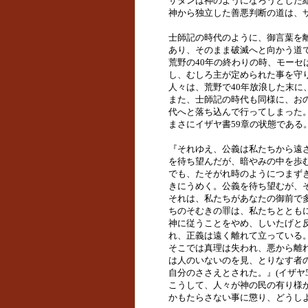
サタンは神のようになろうとした結果
神から独立した善悪判断の道は、
士師記の時代のように、御言葉を
あり、そのまま破滅へと向かう道
荒野の40年の終わりの時、モー
し、むしろ主が定められた事を守り行
人々は、荒野で40年放浪した末に
また、士師記の時代も同様に、お
代へと落ち込んで行ってしまった
まさにイザヤ書59章の状態である
『それゆえ、公義は私たちから遠
を待ち望んだが、暗やみの中を歩
でも、たそがれ時のようにつまず
きにうめく。公義を待ち望むが、
それは、私たちがあなたの御前で
ちのそむきの罪は、私たちととも
神に従うことをやめ、しいたげと
れ、正義は遠く離れて立っている
そこでは真理は失われ、悪から離
は人のいないのを見、とりなす者
自分のささえとされた。』(イザヤ59:
こうして、人々が神の民の有り様
かもたらさない事に懲り、どうし