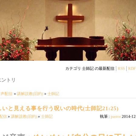
カテゴリ 士師記 の最新配信
RSS
RDF
エントリ
音声配信
»
講解説教(旧約)
»
士師記
と見える事を行う呪いの時代(士師記21:25)
配信
»
講解説教(旧約)
»
士師記
執筆 :
pastor
2014-12