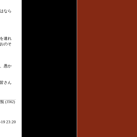
はなら
を連れ
おのそ
、愚か
皆さん
覧 (3562)
-19 23:20