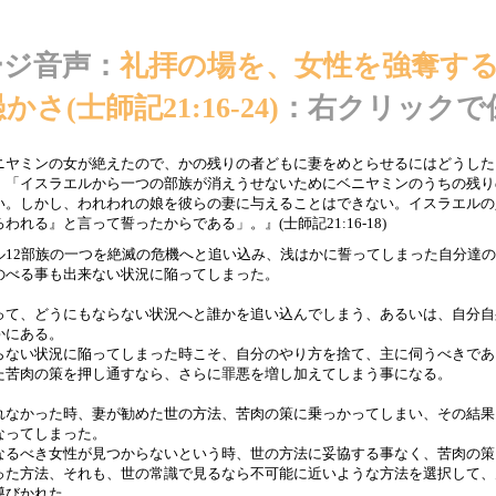
ージ音声：
礼拝の場を、女性を強奪す
(士師記21:16-24)
：右クリックで
ニヤミンの女が絶えたので、かの残りの者どもに妻をめとらせるにはどうした
、「イスラエルから一つの部族が消えうせないためにベニヤミンのうちの残り
い。しかし、われわれの娘を彼らの妻に与えることはできない。イスラエルの
れる』と言って誓ったからである」。』(士師記21:16-18)
ル12部族の一つを絶滅の危機へと追い込み、浅はかに誓ってしまった自分達
のべる事も出来ない状況に陥ってしまった。
って、どうにもならない状況へと誰かを追い込んでしまう、あるいは、自分自
かにある。
らない状況に陥ってしまった時こそ、自分のやり方を捨て、主に伺うべきであ
た苦肉の策を押し通すなら、さらに罪悪を増し加えてしまう事になる。
れなかった時、妻が勧めた世の方法、苦肉の策に乗っかってしまい、その結果
なってしまった。
なるべき女性が見つからないという時、世の方法に妥協する事なく、苦肉の策
った方法、それも、世の常識で見るなら不可能に近いような方法を選択して、
導びかれた。