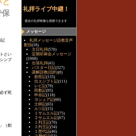
いと
礼拝ライブ中継！
で保
過去の礼拝映像も視聴できます
メッセージ
師記
礼拝メッセージ説教音声
配信
(18)
主日礼拝
(570)
定期祈祷会メッセージ
トとい
(1068)
シンプ
出張礼拝
(41)
パスター日記
(327)
講解説教(旧約)
(0)
創世記
(135)
出エジプト記
(111)
レビ記
(79)
民数記
(95)
必ず死
申命記
(118)
ヨシュア記
(60)
士師記
(65)
ルツ記
(15)
１サムエル記
(75)
２サムエル記
(67)
１列王記
(70)
」（創
２列王記
(54)
１歴代誌
(46)
２歴代誌
(53)