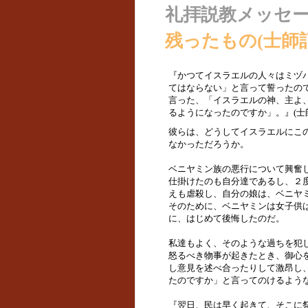
礼拝説教メッセ
残ったもの(士師記21
『かつてイスラエルの人々はミヅ
てはならない」と言って誓ったの
言った、「イスラエルの神、主よ
るようになったのですか」。』(士師記2
彼らは、どうしてイスラエルにこ
なかっただろうか。
ベニヤミン族の悪行について興奮
仕掛けたのも自分達であるし、２
えも虐殺し、自分の娘は、ベニヤ
そのために、ベニヤミンは女子供は
に、はじめて後悔したのだ。
私達もよく、そのような過ちを犯
怒るべき物事が起きたとき、御心
し意見を述べ合ったりして激昂し
たのですか」と言ってのけるよう
『翌日、民は早く起きて、そこに祭