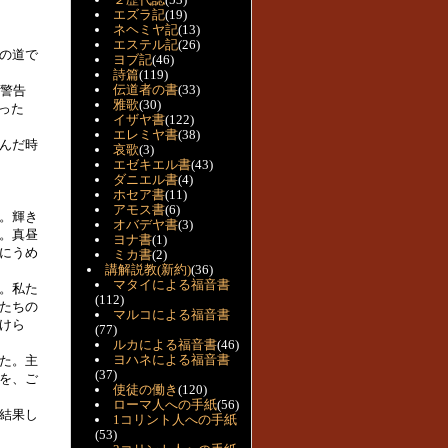
エズラ記
(19)
ネヘミヤ記
(13)
エステル記
(26)
の道で
ヨブ記
(46)
詩篇
(119)
伝道者の書
(33)
、警告
雅歌
(30)
まった
イザヤ書
(122)
エレミヤ書
(38)
んだ時
哀歌
(3)
エゼキエル書
(43)
ダニエル書
(4)
ホセア書
(11)
アモス書
(6)
。輝き
オバデヤ書
(3)
。真昼
ヨナ書
(1)
にうめ
ミカ書
(2)
講解説教(新約)
(36)
マタイによる福音書
。私た
(112)
たちの
マルコによる福音書
けら
(77)
ルカによる福音書
(46)
ヨハネによる福音書
た。主
(37)
を、ご
使徒の働き
(120)
ローマ人への手紙
(56)
結果し
1コリント人への手紙
(53)