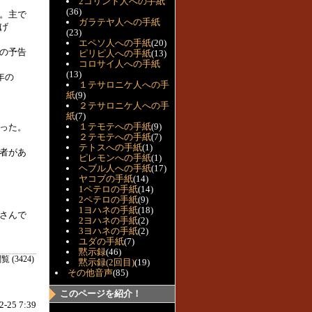
2コリント人への手紙
(36)
。主で
ガラテヤ人への手紙
げ
(23)
エペソ人への手紙
(20)
の予告
ピリピ人への手紙
(13)
コロサイ人への手紙
(13)
年の
１テサロニケ人への手
紙
(9)
２テサロニケ人への手
紙
(7)
１テモテへの手紙
(9)
った。
２テモテへの手紙
(7)
テトスへの手紙
(1)
者があ
ピレモンへの手紙
(1)
ヘブル人への手紙
(17)
ヤコブの手紙
(14)
1ペテロの手紙
(14)
2ペテロの手紙
(9)
1ヨハネの手紙
(18)
さんで
2ヨハネの手紙
(2)
3ヨハネの手紙
(2)
ユダの手紙
(7)
黙示録
(46)
覧 (3424)
黙示録(2回目)
(19)
その他音声
(85)
このページを紹介！
2-25 7:39