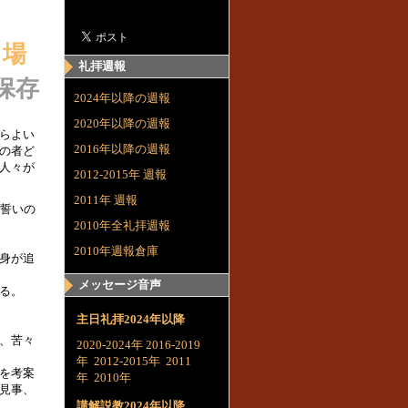
る場
礼拝週報
保存
2024年以降の週報
2020年以降の週報
らよい
2016年以降の週報
の者ど
人々が
2012-2015年 週報
2011年 週報
の誓いの
2010年全礼拝週報
2010年週報倉庫
身が追
メッセージ音声
る。
主日礼拝2024年以降
、苦々
2020-2024年
2016-2019
年
2012-2015年
2011
を考案
年
2010年
見事、
講解説教2024年以降