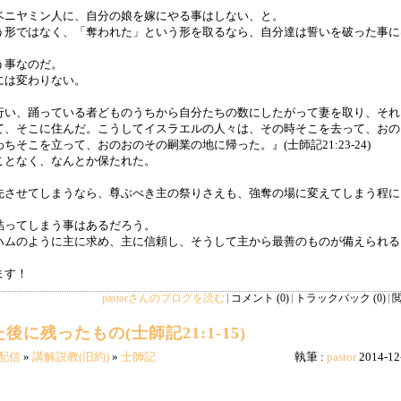
ベニヤミン人に、自分の娘を嫁にやる事はしない、と。
う形ではなく、「奪われた」という形を取るなら、自分達は誓いを破った事に
う事なのだ。
には変わりない。
行い、踊っている者どものうちから自分たちの数にしたがって妻を取り、それ
て、そこに住んだ。こうしてイスラエルの人々は、その時そこを去って、おの
そこを立って、おのおのその嗣業の地に帰った。』(士師記21:23-24)
ことなく、なんとか保たれた。
。
先させてしまうなら、尊ぶべき主の祭りさえも、強奪の場に変えてしまう程に
。
詰ってしまう事はあるだろう。
ハムのように主に求め、主に信頼し、そうして主から最善のものが備えられる
ます！
pastorさんのブログを読む
コメント (0)
トラックバック (0)
閲
に残ったもの(士師記21:1-15)
配信
»
講解説教(旧約)
»
士師記
執筆 :
pastor
2014-12