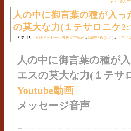
pastorさ
人の中に御言葉の種が入っ
の莫大な力(１テサロニケ2:13
カテゴリ :
礼拝メッセージ説教音声配信
»
講解説教(新約)
»
１テサ
人の中に御言葉の種が
エスの莫大な力(１テサロニケ
Youtube動画
メッセージ音声
_＿＿＿＿＿＿＿＿＿＿＿＿＿＿＿