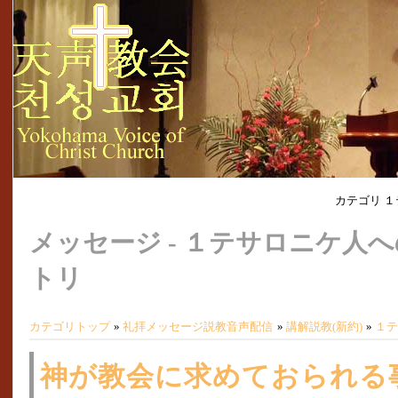
カテゴリ 
メッセージ - １テサロニケ人
トリ
カテゴリトップ
»
礼拝メッセージ説教音声配信
»
講解説教(新約)
»
１テ
神が教会に求めておられる事(