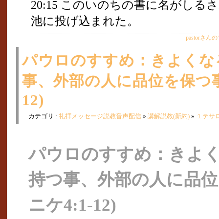
20:15 このいのちの書に名がし
池に投げ込まれた。
pastorさ
パウロのすすめ：きよくな
事、外部の人に品位を保つ事(
12)
カテゴリ :
礼拝メッセージ説教音声配信
»
講解説教(新約)
»
１テサ
パウロのすすめ：きよ
持つ事、外部の人に品位
ニケ4:1-12)