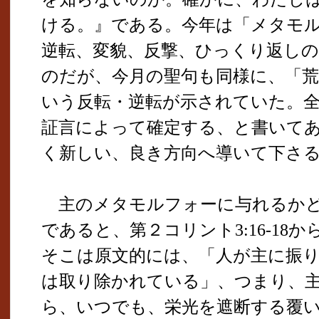
ける。』である。今年は「メタモ
逆転、変貌、反撃、ひっくり返し
のだが、今月の聖句も同様に、「荒
いう反転・逆転が示されていた。
証言によって確定する、と書いて
く新しい、良き方向へ導いて下さ
主のメタモルフォーに与れるかど
であると、第２コリント3:16-18
そこは原文的には、「人が主に振
は取り除かれている」、つまり、
ら、いつでも、栄光を遮断する覆