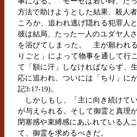
事になる。 モーセは若い時、た
方法で助けようとした結果、殺人
ころか、追われ逃げ隠れる犯罪人
彼は結局、たった一人のユダヤ人
を浴びてしまった。 主が願われ
りごと」によって物事を通して行
て「額に汗」しなければならず、
応に追われ、ついには「ちり」にか
記3:17-19)。
しかしもし、「主に向き続けてい
が与えられる。そして御霊と真理
閉塞感や束縛感にあふれている人
て、御霊を求めるべきだ。