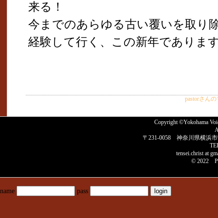
来る！
今までのあらゆる古い覆いを取り
経験して行く、この新年でありま
pastorさ
Copyright ©Yokohama 
A
〒231-0058 神奈川県横浜市
TE
tensei.christ
© 2022 P
name
pass